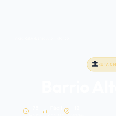
Inicio
/
Rutas
/
Barrio Alto Histórico
🏛️
RUTA OF
Barrio Alt
75
Fácil
12
minutos
dificultad
paradas