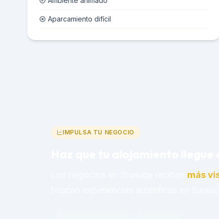
Ambiente animado
Aparcamiento difícil
IMPULSA TU NEGOCIO
Haz que tu alojamiento llegue 
Los negocios en Shaluqa reciben
más vis
buscan experiencias auténticas en Sanlúc