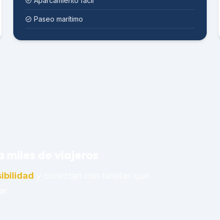
Aparcamiento fácil
Paseo marítimo
a miles de viajeros
ibilidad
y conectan con turistas que
ar.