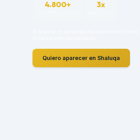
4.800+
3x
USUARIOS ACTIVOS
MÁS VISIBLE
Aparece en búsquedas de alojamiento
Fotos y
Valoraciones de huéspedes
Quiero aparecer en Shaluqa