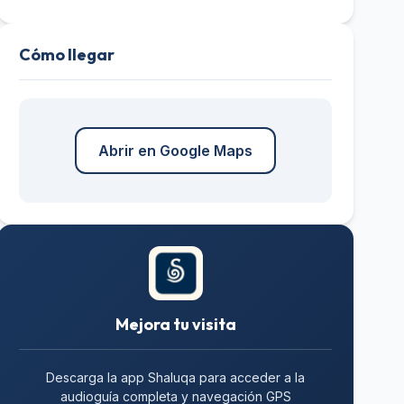
Cómo llegar
Abrir en Google Maps
Mejora tu visita
Descarga la app Shaluqa para acceder a la
audioguía completa y navegación GPS