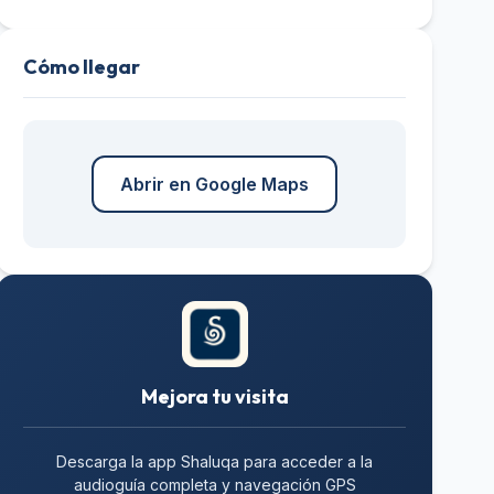
Cómo llegar
Abrir en Google Maps
Mejora tu visita
Descarga la app Shaluqa para acceder a la
audioguía completa y navegación GPS